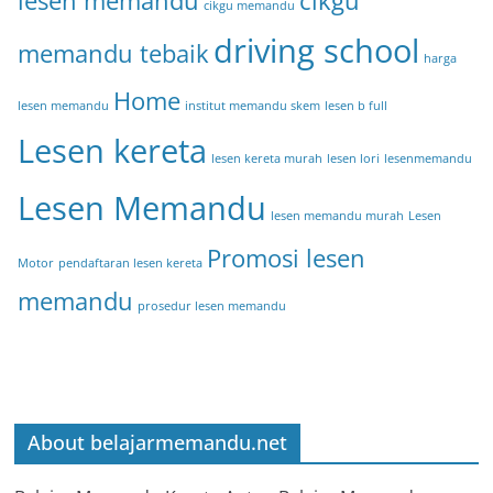
lesen memandu
cikgu
cikgu memandu
driving school
memandu tebaik
harga
Home
lesen memandu
institut memandu skem
lesen b full
Lesen kereta
lesen kereta murah
lesen lori
lesenmemandu
Lesen Memandu
lesen memandu murah
Lesen
Promosi lesen
Motor
pendaftaran lesen kereta
memandu
prosedur lesen memandu
About belajarmemandu.net